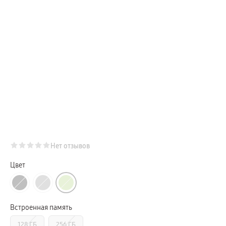
Телевизоры Samsung Серия Микро RGB
Телевизоры Samsung Серия Мини LED
Портативные дисплеи Samsung
гарантия
сплит
доставка
Аксессуары для тв
Кронштейны
Рамки
пвз
Мультимедиа
гарантия
Наушники
Беспроводные наушники
Проводные наушники
Наушники с шумоподавлением
TWS наушники
доставка
Нет отзывов
Акустические системы
пвз
сплит
Цвет
Аксессуары
Поисковые трекеры
Чехлы
Защитные стекла
Зарядные устройства
Встроенная память
Карты памяти и флэш-накопители
Кабели и переходники
128 ГБ
256 ГБ