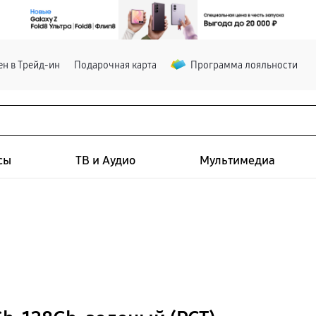
н в Трейд-ин
Подарочная карта
Программа лояльности
сы
ТВ и Аудио
Мультимедиа