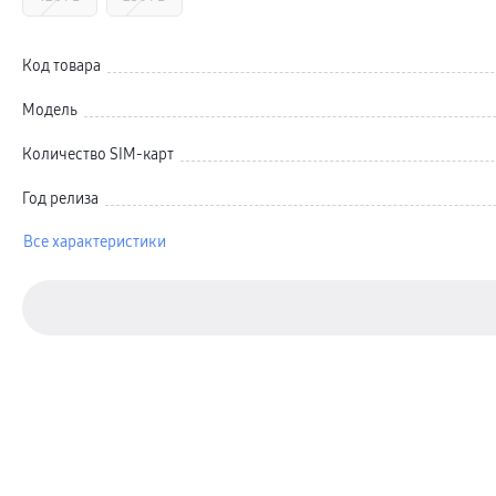
Автомобильные держатели
Внешние аккумуляторы
Стилусы
Ремешки для часов
Код товара
Аксессуары для телевизоров
Аксессуары для проекторов
Модель
Накопители
Клавиатуры для планшетов
Клавиатуры
Количество SIM-карт
пвз
сплит
Год релиза
Уценка
Все характеристики