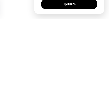
Принять
AI-помощник
Сортировка
По популярности
Цена по возрастанию
Цена по убыванию
Покупателям