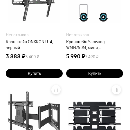
Кронштейны
Рамки
пвз
Мультимедиа
гарантия
Наушники
Беспроводные наушники
Нет отзывов
Нет отзывов
Проводные наушники
Наушники с шумоподавлением
Кронштейн ONKRON UT4,
Кронштейн Samsung
TWS наушники
черный
WMN750M, мини,
доставка
фиксированный для ТВ 32-65"
3 888 ₽
Акустические системы
5 990 ₽
5 400 ₽
7 490 ₽
пвз
сплит
Аксессуары
Купить
Купить
Поисковые трекеры
Чехлы
Защитные стекла
Зарядные устройства
Карты памяти и флэш-накопители
Кабели и переходники
Автомобильные держатели
Внешние аккумуляторы
Стилусы
Ремешки для часов
Аксессуары для телевизоров
Аксессуары для проекторов
Накопители