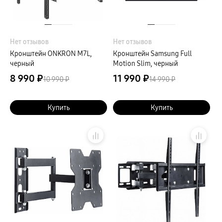
Клавиатуры для планшетов
Клавиатуры
пвз
сплит
Уценка
Нет отзывов
Нет отзывов
Кронштейн ONKRON M7L,
Кронштейн Samsung Full
черный
Motion Slim, черный
8 990 ₽
11 990 ₽
10 990 ₽
14 990 ₽
Купить
Купить