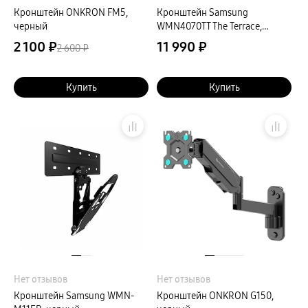
Кронштейн ONKRON FM5,
Кронштейн Samsung
черный
WMN4070TT The Terrace,
черный
2 100 ₽
11 990 ₽
2 600 ₽
Купить
Купить
Нет отзывов
Нет отзывов
Кронштейн Samsung WMN-
Кронштейн ONKRON G150,