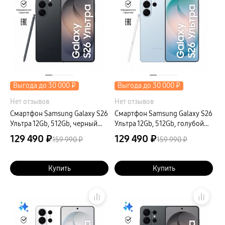
пвз
сплит
Уценка
Выгода до 30 000 ₽
Выгода до 30 000 ₽
Нет отзывов
Нет отзывов
Смартфон Samsung Galaxy S26
Смартфон Samsung Galaxy S26
Ультра 12Gb, 512Gb, черный
Ультра 12Gb, 512Gb, голубой
(РСТ)
(РСТ)
129 490 ₽
129 490 ₽
159 990 ₽
159 990 ₽
Купить
Купить