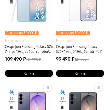
Выгода до 30 000 ₽
Выгода до 30 000 ₽
Нет отзывов
Нет отзывов
Смартфон Samsung Galaxy S26
Смартфон Samsung Galaxy
Ультра 12Gb, 256Gb, голубой
S26+ 12Gb, 512Gb, белый (РСТ)
(РСТ)
109 490 ₽
99 490 ₽
139 990 ₽
124 990 ₽
Купить
Купить