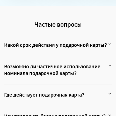
пвз
сплит
Уценка
Частые вопросы
Какой срок действия у подарочной карты?
Карта действует 1 год с момента покупки.
Возможно ли частичное использование
номинала подарочной карты?
Да. Баланс карты можно использовать частично, применив
остаток на следующие покупки в рамках срока действия.
Где действует подарочная карта?
Вы можете использовать карту во всех розничных магазинах
NBCom Group. В том числе на сайтах компании, введя данные на
странице оплаты. Полный список магазинов и адреса доступны