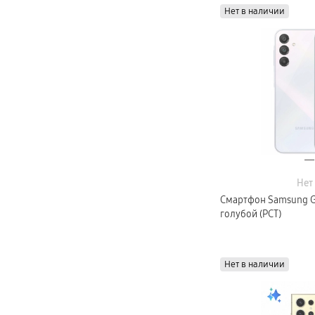
Карты памяти и флэш-накопители
4 ГБ
Нет в наличии
Кабели и переходники
Автомобильные держатели
Внешние аккумуляторы
Стилусы
Ремешки для часов
Аксессуары для телевизоров
Аксессуары для проекторов
Накопители
Клавиатуры для планшетов
Клавиатуры
пвз
сплит
Уценка
Нет
Смартфон Samsung Ga
голубой (РСТ)
Нет в наличии