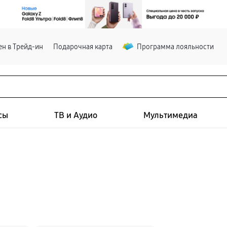
н в Трейд-ин
Подарочная карта
Программа лояльности
сы
ТВ и Аудио
Мультимедиа