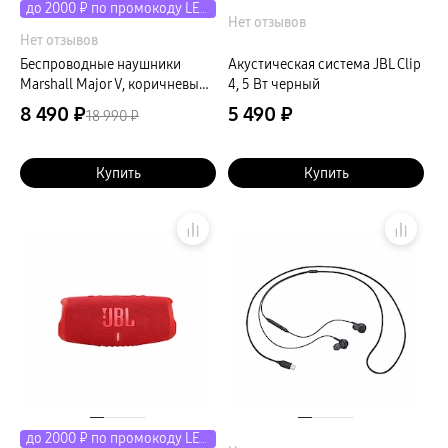
до 2000 ₽ по промокоду LETO
Нет отзывов
Нет отзывов
Беспроводные наушники
Акустическая система JBL Clip
Marshall Major V, коричневый
4, 5 Вт черный
(Brown)
8 490 ₽
5 490 ₽
18 990 ₽
Купить
Купить
до 2000 ₽ по промокоду LETO