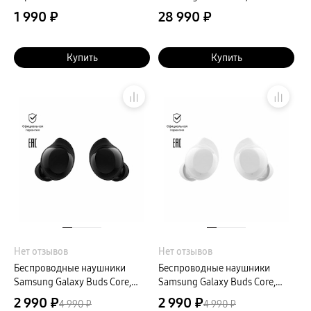
черный
1 990 ₽
28 990 ₽
Купить
Купить
Нет отзывов
Нет отзывов
Беспроводные наушники
Беспроводные наушники
Samsung Galaxy Buds Core,
Samsung Galaxy Buds Core,
черный
белый
2 990 ₽
2 990 ₽
4 990 ₽
4 990 ₽