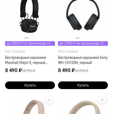
пвз
сплит
Уценка
до 2000 ₽ по промокоду LETO
до 2000 ₽ по промокоду LETO
Нет отзывов
Нет отзывов
Беспроводные наушники
Беспроводные наушники Sony
Marshall Major V, черный
WH-CH720N, черный
(Black)
8 490 ₽
8 490 ₽
18 990 ₽
14 990 ₽
Купить
Купить