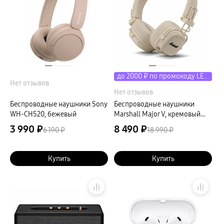
до 2000 ₽ по промокоду LETO
Нет отзывов
Нет отзывов
Беспроводные наушники Sony
Беспроводные наушники
WH-CH520, бежевый
Marshall Major V, кремовый
(Cream)
3 990 ₽
8 490 ₽
6 190 ₽
18 990 ₽
Купить
Купить