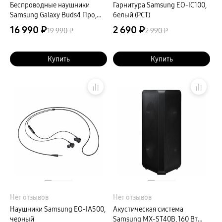
Беспроводные наушники
Гарнитура Samsung EO-IC100,
Samsung Galaxy Buds4 Про,
белый (РСТ)
белый
16 990 ₽
2 690 ₽
19 990 ₽
2 990 ₽
Купить
Купить
Нет отзывов
Нет отзывов
Наушники Samsung EO-IA500,
Акустическая система
черный
Samsung MX-ST40B, 160 Вт