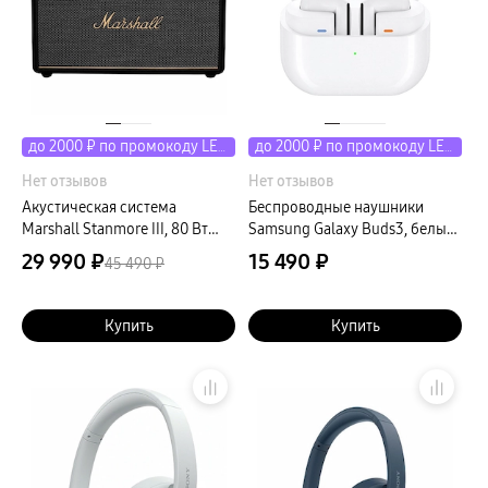
до 2000 ₽ по промокоду LETO
до 2000 ₽ по промокоду LETO
Нет отзывов
Нет отзывов
Акустическая система
Беспроводные наушники
Marshall Stanmore III, 80 Вт
Samsung Galaxy Buds3, белый
черный (Black)
(РСТ)
29 990 ₽
15 490 ₽
45 490 ₽
Купить
Купить