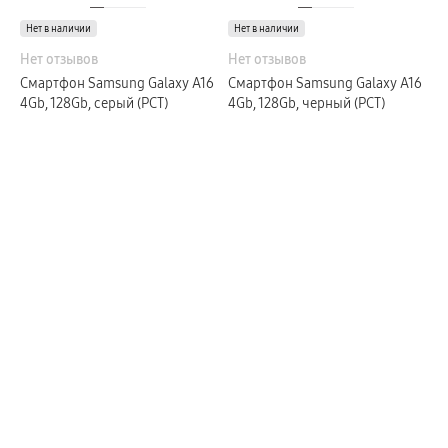
Рамки
Нет в наличии
пвз
Нет в наличии
Мультимедиа
Нет отзывов
Нет отзывов
гарантия
Наушники
Смартфон Samsung Galaxy A16
Смартфон Samsung Galaxy A16
Беспроводные наушники
4Gb, 128Gb, серый (РСТ)
4Gb, 128Gb, черный (РСТ)
Проводные наушники
Наушники с шумоподавлением
TWS наушники
доставка
Акустические системы
пвз
сплит
Аксессуары
Поисковые трекеры
Чехлы
Защитные стекла
Зарядные устройства
Карты памяти и флэш-накопители
Кабели и переходники
Автомобильные держатели
Внешние аккумуляторы
Стилусы
Ремешки для часов
Аксессуары для телевизоров
Аксессуары для проекторов
Накопители
Клавиатуры для планшетов