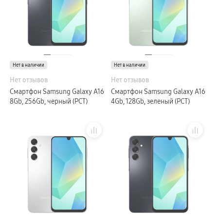
Galaxy Watch Ультра 2
Galaxy Watch Ультра
Galaxy Watch 9
пвз
Galaxy Watch 8 Класcика
Аксессуары для смарт-часов
Зарядные устройства для смарт-часов
Ремешки для часов
Нет в наличии
Нет в наличии
сплит
гарантия
Нет отзывов
Нет отзывов
доставка
Смартфон Samsung Galaxy A16
Смартфон Samsung Galaxy A16
ТВ и Аудио
Домашние кинотеатры
8Gb, 256Gb, черный (РСТ)
4Gb, 128Gb, зеленый (РСТ)
Телевизоры Samsung Серия 5
Телевизоры Samsung Серия 8
Телевизоры Samsung Серия 9
Телевизоры Samsung Серия Q
Телевизоры Samsung Серия The Frame
Телевизоры Samsung Серия S (OLED)
Телевизоры Samsung Серия 6
Телевизоры Samsung Серия Микро RGB
Телевизоры Samsung Серия Мини LED
Портативные дисплеи Samsung
гарантия
сплит
доставка
Аксессуары для тв
Кронштейны