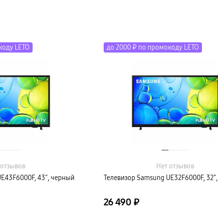
коду LETO
до 2000 ₽ по промокоду LETO
 отзывов
Нет отзывов
E43F6000F, 43″, черный
Телевизор Samsung UE32F6000F, 32″
26 490 ₽