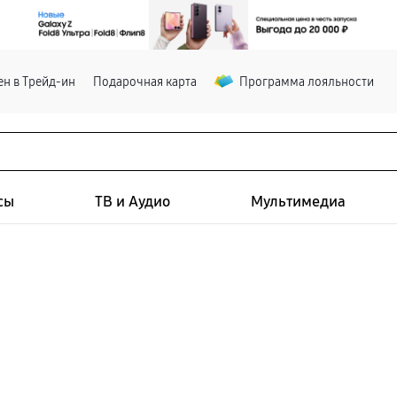
н в Трейд-ин
Подарочная карта
Программа лояльности
сы
ТВ и Аудио
Мультимедиа