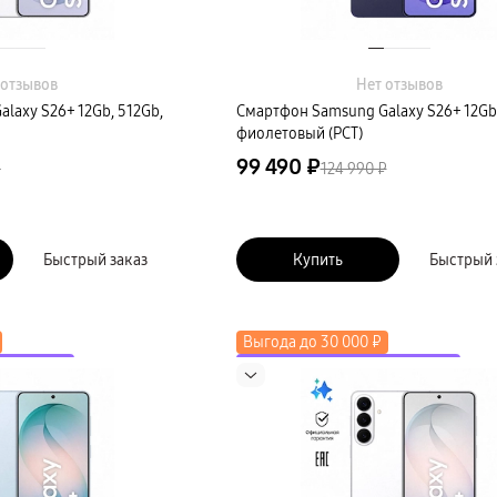
 отзывов
Нет отзывов
laxy S26+ 12Gb, 512Gb,
Смартфон Samsung Galaxy S26+ 12Gb,
фиолетовый (РСТ)
99 490 ₽
₽
124 990 ₽
Быстрый заказ
Купить
Быстрый 
Выгода до 30 000 ₽
коду LETO
до 2000 ₽ по промокоду LETO
косистему
Скидка до 50% на экосистему
Новинка
в трейд-ин
Выгода до 15 000 ₽ в трейд-ин