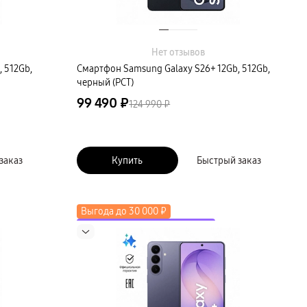
Нет отзывов
 512Gb,
Смартфон Samsung Galaxy S26+ 12Gb, 512Gb,
черный (РСТ)
99 490 ₽
124 990 ₽
заказ
Купить
Быстрый заказ
Выгода до 30 000 ₽
до 2000 ₽ по промокоду LETO
Скидка до 50% на экосистему
Новинка
Выгода до 15 000 ₽ в трейд-ин