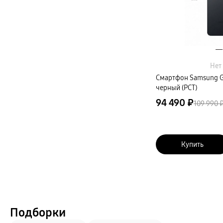
Автомобильные держатели
Внешние аккумуляторы
Стилусы
Ремешки для часов
Аксессуары для телевизоров
Аксессуары для проекторов
Накопители
Клавиатуры для планшетов
Клавиатуры
Нет
пвз
Смартфон Samsung Ga
сплит
черный (РСТ)
Уценка
94 490 ₽
109 990 
Купить
Подборки