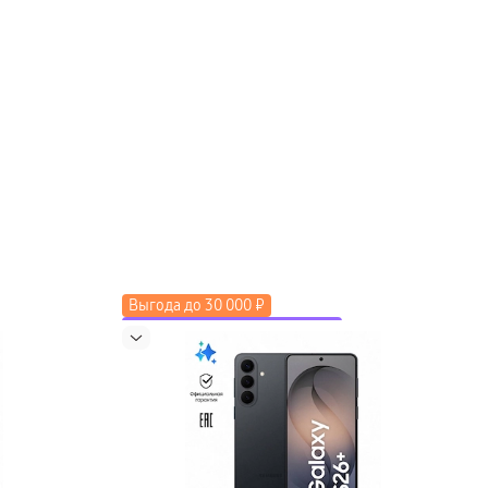
Выгода до 30 000 ₽
до 2000 ₽ по промокоду LETO
Скидка до 50% на экосистему
Новинка
Выгода до 15 000 ₽ в трейд-ин