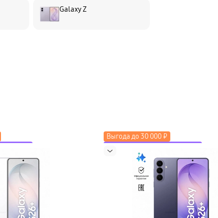
Galaxy Z
Выгода до 30 000 ₽
коду LETO
до 2000 ₽ по промокоду LETO
косистему
Скидка до 50% на экосистему
Новинка
в трейд-ин
Выгода до 15 000 ₽ в трейд-ин