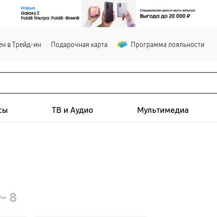
н в Трейд-ин
Подарочная карта
Программа лояльности
сы
ТВ и Аудио
Мультимедиа
+
- 8