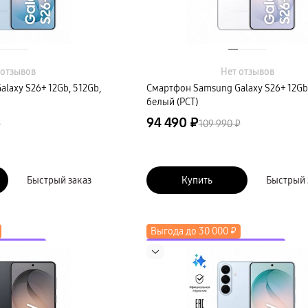
 отзывов
Нет отзывов
laxy S26+ 12Gb, 512Gb,
Смартфон Samsung Galaxy S26+ 12Gb
белый (РСТ)
94 490 ₽
₽
109 990 ₽
Быстрый заказ
Купить
Быстрый 
Выгода до 30 000 ₽
коду LETO
до 2000 ₽ по промокоду LETO
косистему
Скидка до 50% на экосистему
Новинка
в трейд-ин
Выгода до 15 000 ₽ в трейд-ин