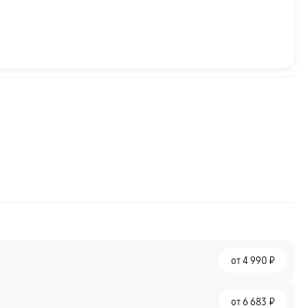
от
4 990 ₽
от
6 683 ₽