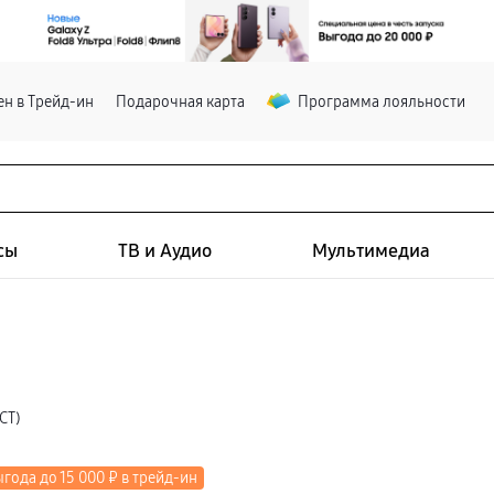
н в Трейд-ин
Подарочная карта
Программа лояльности
сы
ТВ и Аудио
Мультимедиа
СТ)
года до 15 000 ₽ в трейд-ин