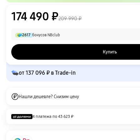
174 490 ₽
209 990 ₽
2617
бонусов NBclub
Купить
от
137 096 ₽
в Trade-in
Нашли дешевле? Снизим цену
4 платежа по
43 623 ₽