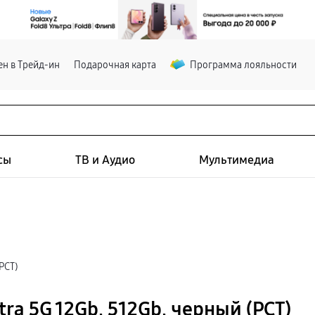
н в Трейд-ин
Подарочная карта
Программа лояльности
сы
ТВ и Аудио
Мультимедиа
РСТ)
ra 5G 12Gb, 512Gb, черный (РСТ)