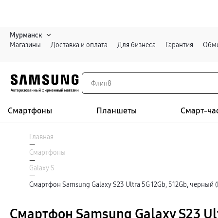
Мурманск
Магазины
Доставка и оплата
Для бизнеса
Гарантия
Обме
Смартфоны
Планшеты
Смарт-ча
Каталог
Смартфоны
Главная
Galaxy S
—
Galaxy S26 Ультра
Смартфоны
Galaxy S26+
Войти или зарегистрироваться
—
Galaxy S26
Galaxy S
Galaxy S25
—
Специальная версия Galaxy S25 FE
Смартфон Samsung Galaxy S23 Ultra 5G 12Gb, 512Gb, черный (
Мурманск
Galaxy Z
Galaxy Z Fold8 Ультра
Galaxy Z Fold8
Смартфон Samsung Galaxy S23 Ult
Galaxy Z Флип8