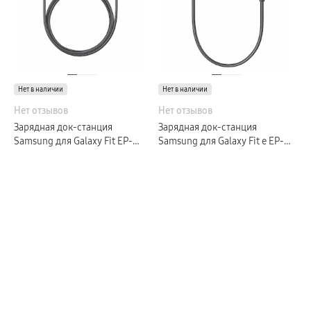
Galaxy Watch Ультра
Galaxy Watch 9
пвз
Galaxy Watch 8 Класcика
Аксессуары для смарт-часов
Зарядные устройства для смарт-часов
Ремешки для часов
сплит
Нет в наличии
Нет в наличии
гарантия
Нет отзывов
доставка
Нет отзывов
ТВ и Аудио
Зарядная док-станция
Зарядная док-станция
Домашние кинотеатры
Samsung для Galaxy Fit EP-
Samsung для Galaxy Fit e EP-
Телевизоры Samsung Серия 5
OR370 черный
Телевизоры Samsung Серия 8
QR375 черный
Телевизоры Samsung Серия 9
Телевизоры Samsung Серия Q
Телевизоры Samsung Серия The Frame
Телевизоры Samsung Серия S (OLED)
Телевизоры Samsung Серия 6
Телевизоры Samsung Серия Микро RGB
Телевизоры Samsung Серия Мини LED
Портативные дисплеи Samsung
гарантия
сплит
доставка
Аксессуары для тв
Кронштейны
Рамки