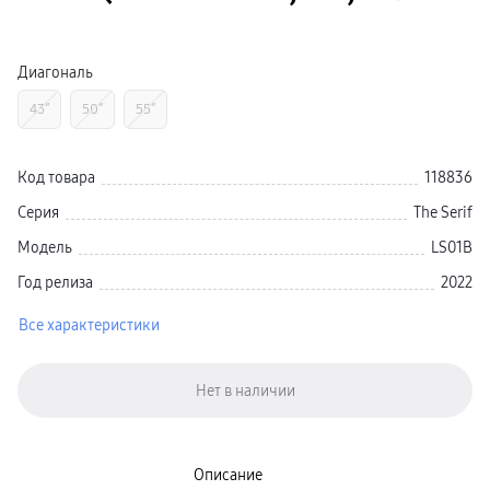
Galaxy Watch Ультра
Galaxy Watch 9
пвз
Galaxy Watch 8 Класcика
Диагональ
Аксессуары для смарт-часов
Зарядные устройства для смарт-часов
43″
50″
55″
Ремешки для часов
сплит
гарантия
доставка
Код товара
118836
ТВ и Аудио
Домашние кинотеатры
Серия
The Serif
Телевизоры Samsung Серия 5
Телевизоры Samsung Серия 8
Модель
LS01B
Телевизоры Samsung Серия 9
Телевизоры Samsung Серия Q
Год релиза
2022
Телевизоры Samsung Серия The Frame
Телевизоры Samsung Серия S (OLED)
Все характеристики
Телевизоры Samsung Серия 6
Телевизоры Samsung Серия Микро RGB
Телевизоры Samsung Серия Мини LED
Портативные дисплеи Samsung
гарантия
сплит
доставка
Аксессуары для тв
Кронштейны
Описание
Рамки