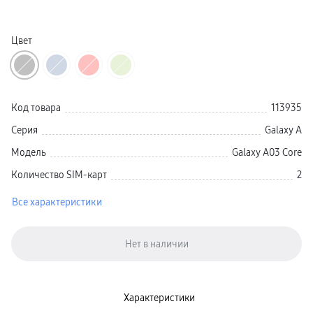
Смарт-часы
Galaxy Watch Ультра 2
Galaxy Watch Ультра
Цвет
Galaxy Watch 9
пвз
Galaxy Watch 8 Класcика
Аксессуары для смарт-часов
Зарядные устройства для смарт-часов
Ремешки для часов
Код товара
113935
сплит
гарантия
Серия
Galaxy A
доставка
ТВ и Аудио
Модель
Galaxy A03 Core
Домашние кинотеатры
Телевизоры Samsung Серия 5
Количество SIM-карт
2
Телевизоры Samsung Серия 8
Телевизоры Samsung Серия 9
Телевизоры Samsung Серия Q
Все характеристики
Телевизоры Samsung Серия The Frame
Телевизоры Samsung Серия S (OLED)
Телевизоры Samsung Серия 6
Телевизоры Samsung Серия Микро RGB
Телевизоры Samsung Серия Мини LED
Портативные дисплеи Samsung
гарантия
сплит
Характеристики
доставка
Аксессуары для тв