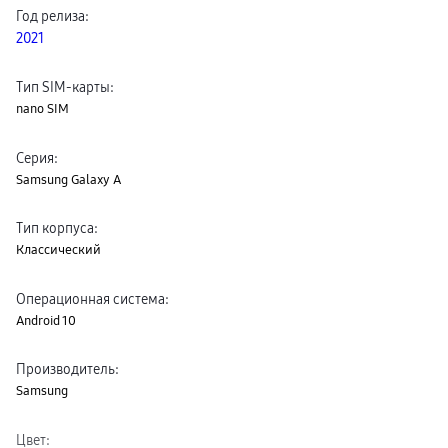
Клавиатуры для планшетов
Год релиза
:
Клавиатуры
2021
пвз
сплит
Уценка
Тип SIM-карты
:
nano SIM
Серия
:
Samsung Galaxy A
Тип корпуса
:
Классический
Операционная система
:
Android 10
Производитель
:
Samsung
Цвет
: