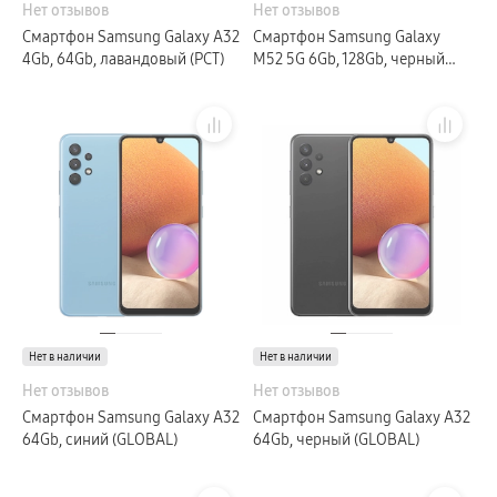
Нет отзывов
Нет отзывов
пвз
сплит
Смартфон Samsung Galaxy A32
Смартфон Samsung Galaxy
Уценка
4Gb, 64Gb, лавандовый (РСТ)
M52 5G 6Gb, 128Gb, черный
(РСТ)
Нет в наличии
Нет в наличии
Нет отзывов
Нет отзывов
Смартфон Samsung Galaxy A32
Смартфон Samsung Galaxy A32
64Gb, синий (GLOBAL)
64Gb, черный (GLOBAL)