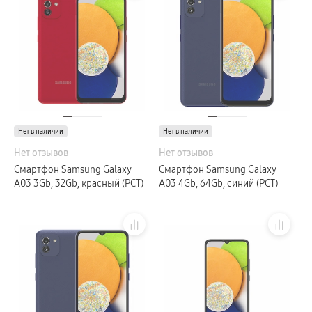
Galaxy Watch Ультра
Galaxy Watch 9
пвз
Galaxy Watch 8 Класcика
Аксессуары для смарт-часов
Зарядные устройства для смарт-часов
Ремешки для часов
сплит
гарантия
доставка
ТВ и Аудио
Нет в наличии
Домашние кинотеатры
Нет в наличии
Телевизоры Samsung Серия 5
Нет отзывов
Нет отзывов
Телевизоры Samsung Серия 8
Телевизоры Samsung Серия 9
Смартфон Samsung Galaxy
Смартфон Samsung Galaxy
Телевизоры Samsung Серия Q
A03 3Gb, 32Gb, красный (РСТ)
A03 4Gb, 64Gb, синий (РСТ)
Телевизоры Samsung Серия The Frame
Телевизоры Samsung Серия S (OLED)
Телевизоры Samsung Серия 6
Телевизоры Samsung Серия Микро RGB
Телевизоры Samsung Серия Мини LED
Портативные дисплеи Samsung
гарантия
сплит
доставка
Аксессуары для тв
Кронштейны
Рамки