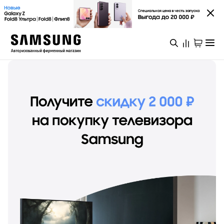
Каталог
Смартфоны
Galaxy S
Galaxy S26 Ультра
Galaxy S26+
Войти или зарегистрироваться
Galaxy S26
Galaxy S25
Специальная версия Galaxy S25 FE
Мурманск
Galaxy Z
Galaxy Z Fold8 Ультра
Galaxy Z Fold8
Galaxy Z Флип8
Каталог
Galaxy Z TriFold
Galaxy Z Fold 7
Специальная версия Galaxy Z Флип7 FE
Galaxy A
Акции
Galaxy A57
Galaxy A37
Galaxy A27
Galaxy A17
Новинки
Аксессуары для смартфонов