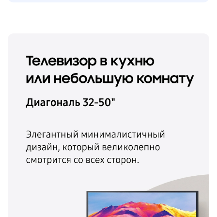
пвз
сплит
Уценка