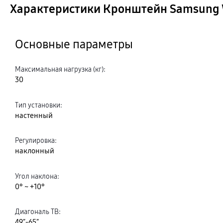
Характеристики Кронштейн Samsun
Основные параметры
Максимальная нагрузка (кг)
:
30
Тип установки
:
настенный
Регулировка
:
наклонный
Угол наклона
:
0° ~ +10°
Диагональ ТВ
:
49″-65″