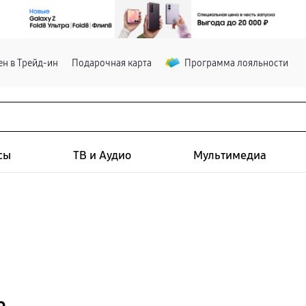
н в Трейд-ин
Подарочная карта
Программа лояльности
сы
ТВ и Аудио
Мультимедиа