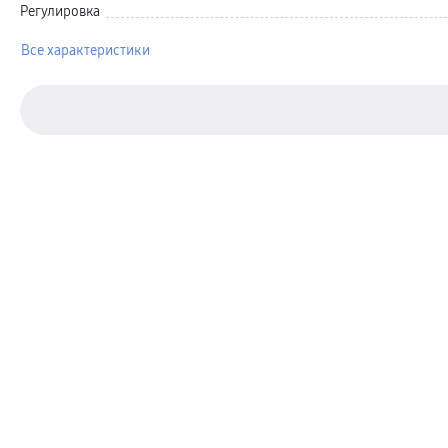
Автомобильные держатели
Регулировка
Внешние аккумуляторы
Стилусы
Все характеристики
Ремешки для часов
Аксессуары для телевизоров
Аксессуары для проекторов
Накопители
Клавиатуры для планшетов
Клавиатуры
пвз
сплит
Уценка