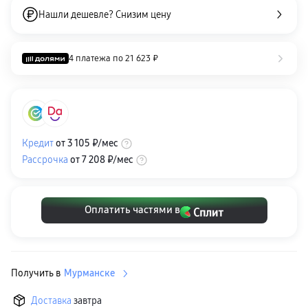
Клавиатуры для планшетов
Нашли дешевле? Снизим цену
Клавиатуры
пвз
сплит
Уценка
4 платежа по
21 623 ₽
Кредит
от
3 105 ₽
/мес
Рассрочка
от
7 208 ₽
/мес
Оплатить частями в
Получить в
Мурманске
Доставка
завтра