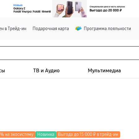
н в Трейд-ин
Подарочная карта
Программа лояльности
сы
ТВ и Аудио
Мультимедиа
0% на экосистему
Новинка
Выгода до 15 000 ₽ в трейд-ин