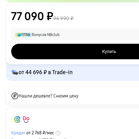
77 090 ₽
94 990 ₽
1156
бонусов NBclub
Купить
от
44 696 ₽
в Trade-in
Нашли дешевле? Снизим цену
Кредит
от
2 768 ₽
/мес