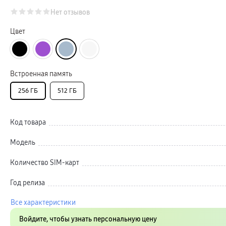
Автомобильные держатели
Внешние аккумуляторы
Нет отзывов
Стилусы
Ремешки для часов
Цвет
Аксессуары для телевизоров
Аксессуары для проекторов
Накопители
Клавиатуры для планшетов
Клавиатуры
Встроенная память
пвз
сплит
256 ГБ
Уценка
512 ГБ
Код товара
Модель
Количество SIM-карт
Год релиза
Все характеристики
Войдите, чтобы узнать персональную цену