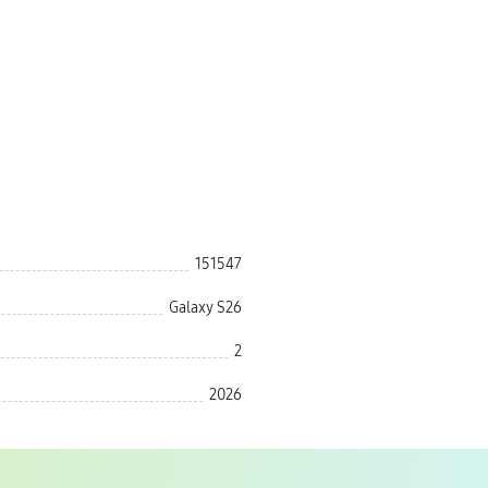
151547
Galaxy S26
2
2026