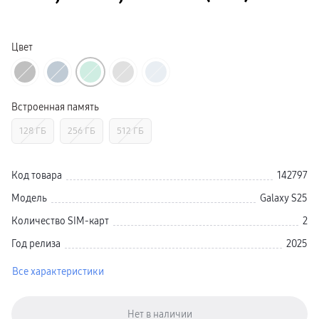
Galaxy Watch Ультра
Galaxy Watch 9
пвз
Galaxy Watch 8 Класcика
Цвет
Аксессуары для смарт-часов
Зарядные устройства для смарт-часов
Ремешки для часов
сплит
гарантия
Встроенная память
доставка
ТВ и Аудио
128 ГБ
256 ГБ
512 ГБ
Домашние кинотеатры
Телевизоры Samsung Серия 5
Телевизоры Samsung Серия 8
Телевизоры Samsung Серия 9
Код товара
142797
Телевизоры Samsung Серия Q
Телевизоры Samsung Серия The Frame
Модель
Galaxy S25
Телевизоры Samsung Серия S (OLED)
Телевизоры Samsung Серия 6
Количество SIM-карт
2
Телевизоры Samsung Серия Микро RGB
Телевизоры Samsung Серия Мини LED
Год релиза
2025
Портативные дисплеи Samsung
гарантия
Все характеристики
сплит
доставка
Аксессуары для тв
Кронштейны
Рамки