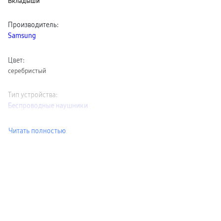
Вкладыши
пвз
сплит
Уценка
Производитель
:
Samsung
Цвет
:
серебристый
Тип устройства
:
Беспроводные наушники
Читать полностью