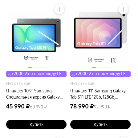
пвз
сплит
Уценка
до 2000 ₽ по промокоду LETO
до 2000 ₽ по промокоду LETO
Нет отзывов
Нет отзывов
Планшет 10.9″ Samsung
Планшет 11″ Samsung Galaxy
Специальная версия Galaxy
Tab S11 LTE 12Gb, 128Gb,
Tab S10 FE LTE 8Gb, 128Gb,
серебристый
45 990 ₽
78 990 ₽
60 990 ₽
92 990 ₽
серый (РСТ)
Купить
Купить