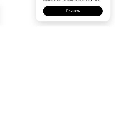
Принять
AI-помощник
Сортировка
По популярности
Цена по возрастанию
Цена по убыванию
Покупателям
Акции