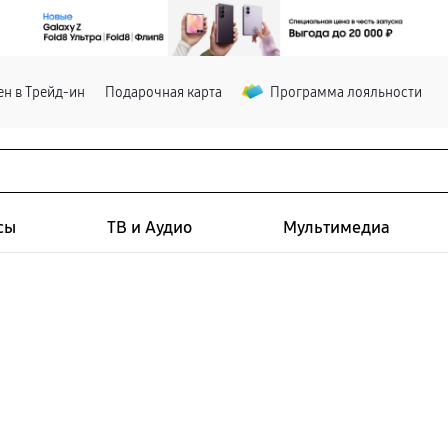
н в Трейд-ин
Подарочная карта
Программа лояльности
сы
ТВ и Аудио
Мультимедиа