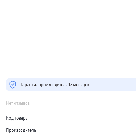
Телевизоры Samsung Серия 6
Телевизоры Samsung Серия Микро RGB
Телевизоры Samsung Серия Мини LED
Портативные дисплеи Samsung
гарантия
сплит
доставка
Аксессуары для тв
Кронштейны
Рамки
пвз
Мультимедиа
гарантия
Наушники
Беспроводные наушники
Проводные наушники
Наушники с шумоподавлением
TWS наушники
Гарантия производителя 12 месяцев
доставка
Акустические системы
пвз
Нет отзывов
сплит
Аксессуары
Поисковые трекеры
Чехлы
Код товара
Защитные стекла
Зарядные устройства
Производитель
Карты памяти и флэш-накопители