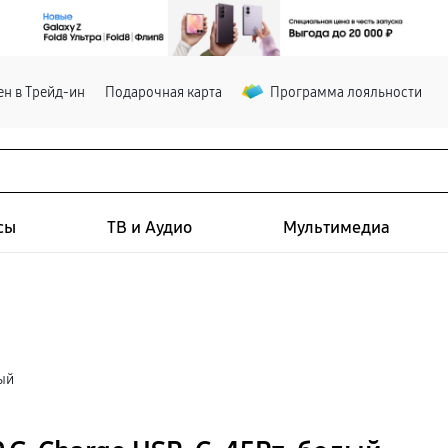
н в Трейд-ин
Подарочная карта
Программа лояльности
сы
ТВ и Аудио
Мультимедиа
лый