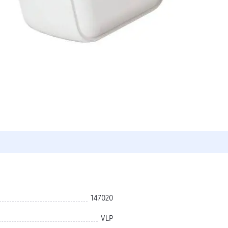
147020
VLP