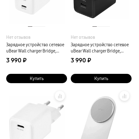
пвз
Мультимедиа
гарантия
Наушники
Беспроводные наушники
Проводные наушники
Наушники с шумоподавлением
Нет отзывов
Нет отзывов
TWS наушники
доставка
Зарядное устройство сетевое
Зарядное устройство сетевое
Акустические системы
uBear Wall charger Bridge,
uBear Wall charger Bridge,
пвз
45Вт, белый
45Вт, черный
3 990 ₽
сплит
3 990 ₽
Аксессуары
Поисковые трекеры
Чехлы
Купить
Купить
Защитные стекла
Зарядные устройства
Карты памяти и флэш-накопители
Кабели и переходники
Автомобильные держатели
Внешние аккумуляторы
Стилусы
Ремешки для часов
Аксессуары для телевизоров
Аксессуары для проекторов
Накопители
Клавиатуры для планшетов
Клавиатуры