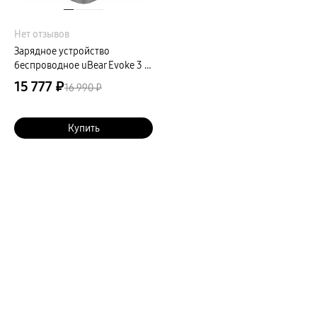
Нет отзывов
Зарядное устройство
беспроводное uBear Evoke 3 в
1, Qi2, для Samsung, 15Вт,
15 777 ₽
16 990 ₽
серый
Купить