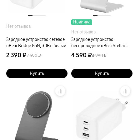
пвз
сплит
Уценка
Новинка
Нет отзывов
Нет отзывов
Зарядное устройство сетевое
Зарядное устройство
uBear Bridge GaN, 30Вт, белый
беспроводное uBear Stellar
для Samsung, 15Вт,
2 390 ₽
4 590 ₽
2 690 ₽
4 990 ₽
серебристый
Купить
Купить