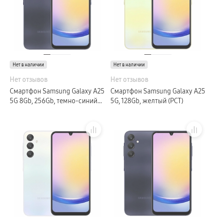
пвз
Galaxy Watch 8 Класcика
Аксессуары для смарт-часов
Зарядные устройства для смарт-часов
Ремешки для часов
сплит
гарантия
доставка
Нет в наличии
Нет в наличии
ТВ и Аудио
Домашние кинотеатры
Нет отзывов
Нет отзывов
Телевизоры Samsung Серия 5
Смартфон Samsung Galaxy A25
Смартфон Samsung Galaxy A25
Телевизоры Samsung Серия 8
Телевизоры Samsung Серия 9
5G 8Gb, 256Gb, темно-синий
5G, 128Gb, желтый (РСТ)
Телевизоры Samsung Серия Q
(РСТ)
Телевизоры Samsung Серия The Frame
Телевизоры Samsung Серия S (OLED)
Телевизоры Samsung Серия 6
Телевизоры Samsung Серия Микро RGB
Телевизоры Samsung Серия Мини LED
Портативные дисплеи Samsung
гарантия
сплит
доставка
Аксессуары для тв
Кронштейны
Рамки
пвз
Мультимедиа