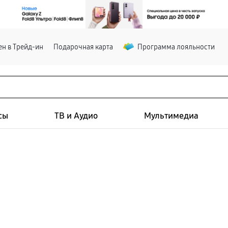
н в Трейд-ин
Подарочная карта
Программа лояльности
сы
ТВ и Аудио
Мультимедиа