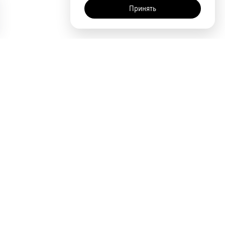
Принять
AI-помощник
Сортировка
По популярности
Цена по возрастанию
Цена по убыванию
Покупателям
Акции