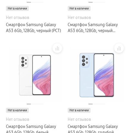
пвз
Нет в наличии
Мультимедиа
Нет в наличии
гарантия
Нет отзывов
Нет отзывов
Наушники
Беспроводные наушники
Смартфон Samsung Galaxy
Смартфон Samsung Galaxy
Проводные наушники
A53 6Gb, 128Gb, черный (РСТ)
A53 6Gb, 128Gb, черный
Наушники с шумоподавлением
(GLOBAL)
TWS наушники
доставка
Акустические системы
пвз
сплит
Аксессуары
Поисковые трекеры
Чехлы
Защитные стекла
Зарядные устройства
Карты памяти и флэш-накопители
Кабели и переходники
Автомобильные держатели
Внешние аккумуляторы
Стилусы
Ремешки для часов
Нет в наличии
Нет в наличии
Аксессуары для телевизоров
Аксессуары для проекторов
Нет отзывов
Нет отзывов
Накопители
Смартфон Samsung Galaxy
Смартфон Samsung Galaxy
Клавиатуры для планшетов
A53 6Gb, 128Gb, белый
A53 6Gb, 128Gb, голубой
Клавиатуры