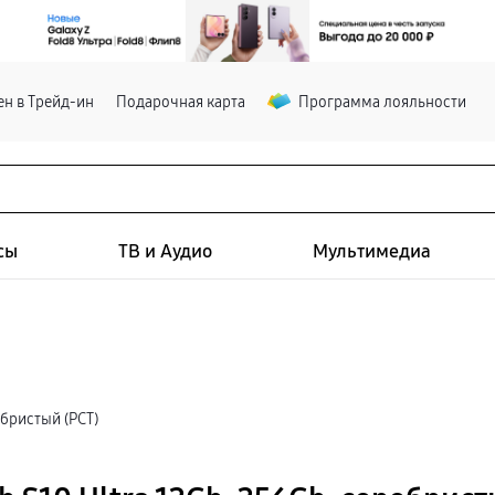
н в Трейд-ин
Подарочная карта
Программа лояльности
сы
ТВ и Аудио
Мультимедиа
ебристый (РСТ)