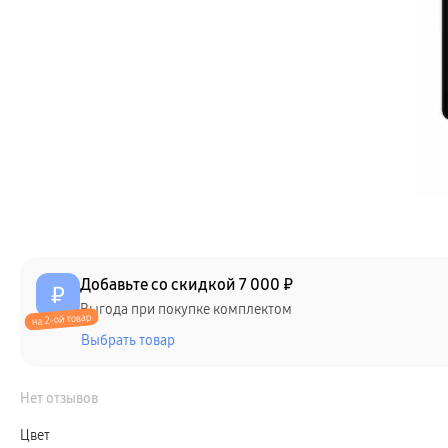
Телевизоры Samsung Серия S (OLED)
Телевизоры Samsung Серия 6
Телевизоры Samsung Серия Микро RGB
Телевизоры Samsung Серия Мини LED
Портативные дисплеи Samsung
гарантия
сплит
доставка
Аксессуары для тв
Кронштейны
Рамки
пвз
Мультимедиа
гарантия
Наушники
Беспроводные наушники
Проводные наушники
Наушники с шумоподавлением
Добавьте со скидкой
7 000 ₽
TWS наушники
доставка
Выгода при покупке комплектом
на 2-ой товар
Акустические системы
Выбрать товар
пвз
сплит
Аксессуары
Поисковые трекеры
Нет отзывов
Чехлы
Защитные стекла
Цвет
Зарядные устройства