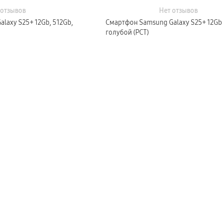
 отзывов
Нет отзывов
laxy S25+ 12Gb, 512Gb,
Смартфон Samsung Galaxy S25+ 12Gb
голубой (РСТ)