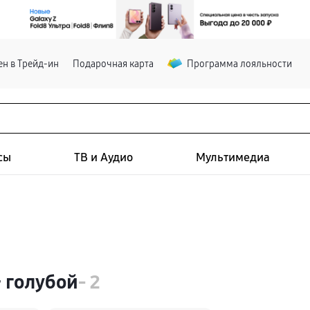
н в Трейд-ин
Подарочная карта
Программа лояльности
сы
ТВ и Аудио
Мультимедиа
 голубой
- 2