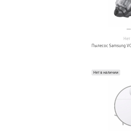
Карты памяти и флэш-накопители
Кабели и переходники
Автомобильные держатели
Внешние аккумуляторы
Стилусы
Ремешки для часов
Аксессуары для телевизоров
Аксессуары для проекторов
Накопители
Нет
Клавиатуры для планшетов
Пылесос Samsung VC
Клавиатуры
пвз
сплит
Уценка
Нет в наличии