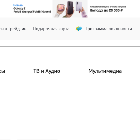
н в Трейд-ин
Подарочная карта
Программа лояльности
сы
ТВ и Аудио
Мультимедиа