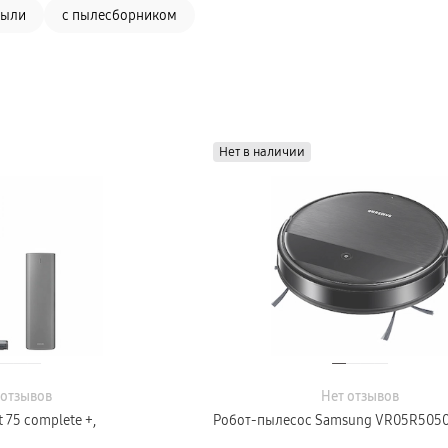
пыли
с пылесборником
Нет в наличии
 отзывов
Нет отзывов
 75 complete +,
Робот-пылесос Samsung VR05R5050