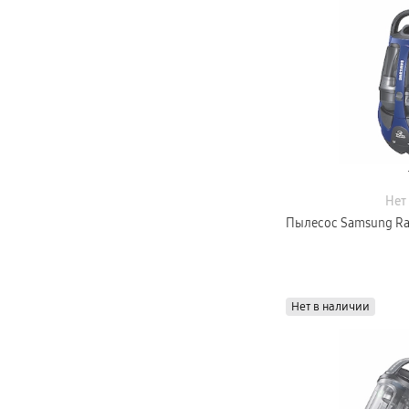
Телевизоры Samsung Серия S (OLED)
на ручке
Телевизоры Samsung Серия 6
Телевизоры Samsung Серия Микро RGB
нет
Телевизоры Samsung Серия Мини LED
Портативные дисплеи Samsung
гарантия
сплит
доставка
Аксессуары для тв
Кронштейны
Рамки
пвз
Мультимедиа
гарантия
Нет
Наушники
Беспроводные наушники
Пылесос Samsung Ra
Проводные наушники
Наушники с шумоподавлением
TWS наушники
доставка
Акустические системы
Нет в наличии
пвз
сплит
Аксессуары
Поисковые трекеры
Чехлы
Защитные стекла
Зарядные устройства