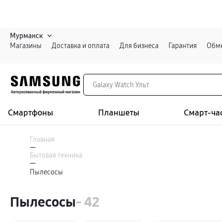
Мурманск
Магазины
Доставка и оплата
Для бизнеса
Гарантия
Обме
Смартфоны
Планшеты
Смарт-ча
Каталог
Смартфоны
Главная
Galaxy S
—
Galaxy S26 Ультра
Бытовая техника
Galaxy S26+
Войти или зарегистрироваться
—
Galaxy S26
Пылесосы
Galaxy S25
Специальная версия Galaxy S25 FE
Мурманск
Galaxy Z
Пылесосы
- 42
Galaxy Z Fold8 Ультра
Galaxy Z Fold8
Galaxy Z Флип8