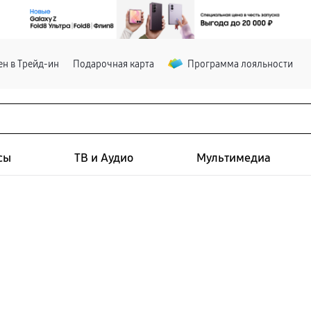
н в Трейд-ин
Подарочная карта
Программа лояльности
сы
ТВ и Аудио
Мультимедиа